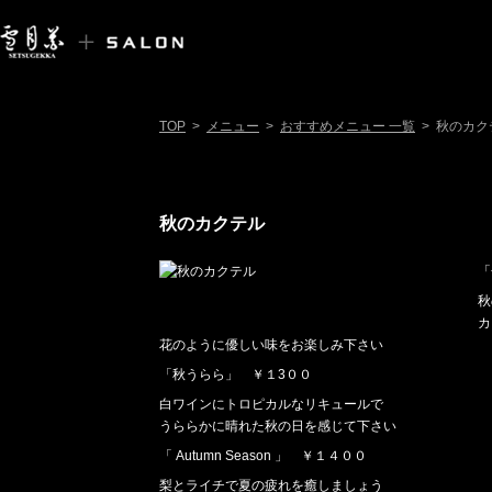
TOP
>
メニュー
>
おすすめメニュー 一覧
>
秋のカク
秋のカクテル
「
秋
カ
花のように優しい味をお楽しみ下さい
「秋うらら」 ￥１3００
白ワインにトロピカルなリキュールで
うららかに晴れた秋の日を感じて下さい
「 Autumn Season 」 ￥１４００
梨とライチで夏の疲れを癒しましょう