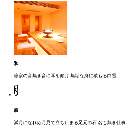
和
静寂の音無き音に耳を傾け 無垢な身に積もる白雪
寂
満月になれぬ月見て立ち止まる足元の石 名も無き仕事